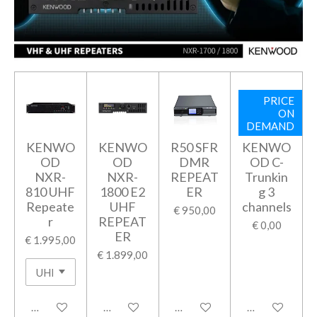
PRICE
ON
DEMAND
KENWO
KENWO
R50 SFR
KENWO
OD
OD
DMR
OD C-
NXR-
NXR-
REPEAT
Trunkin
810 UHF
1800 E2
ER
g 3
Repeate
UHF
channels
€ 950,00
r
REPEAT
€ 0,00
ER
€ 1.995,00
€ 1.899,00
In winkelwagen
In winkelwagen
In winkelwagen
Houd mij op d