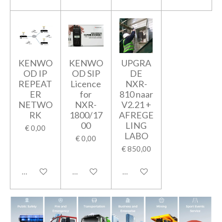
KENWO
KENWO
UPGRA
OD IP
OD SIP
DE
REPEAT
Licence
NXR-
ER
for
810 naar
NETWO
NXR-
V2.21 +
RK
1800/17
AFREGE
00
LING
€ 0,00
LABO
€ 0,00
€ 850,00
In winkelwagen
In winkelwagen
In winkelwagen