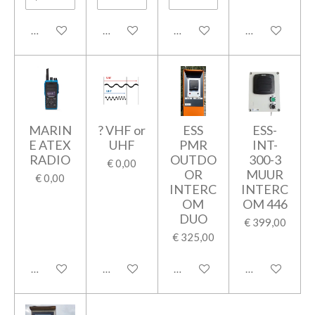
In winkelwagen
In winkelwagen
In winkelwagen
In winkelwage
MARIN
? VHF or
ESS
ESS-
E ATEX
UHF
PMR
INT-
RADIO
OUTDO
300-3
€ 0,00
OR
MUUR
€ 0,00
INTERC
INTERC
OM
OM 446
DUO
€ 399,00
€ 325,00
In winkelwagen
In winkelwagen
In winkelwagen
In winkelwage