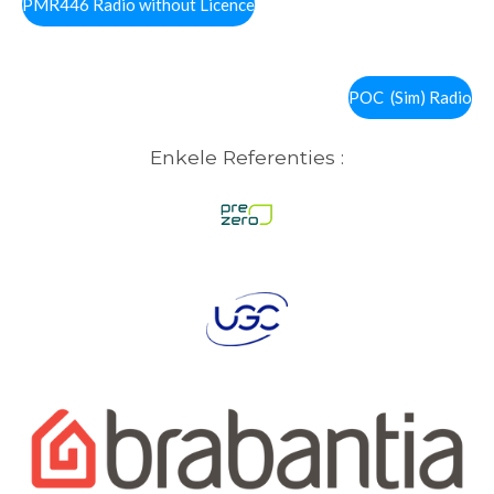
PMR446 Radio without Licence
POC (Sim) Radio
Enkele Referenties :