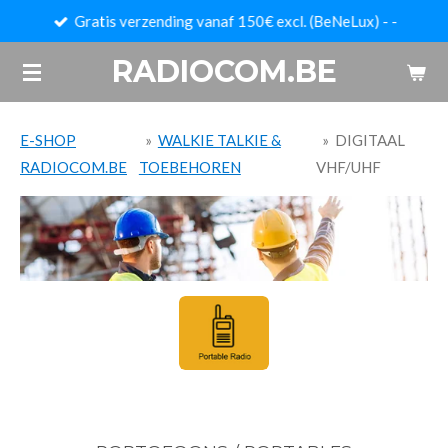
Gratis verzending vanaf 150€ excl. (BeNeLux) - -
Ga
direct
RADIOCOM.BE
naar
de
hoofdinhoud
E-SHOP
»
WALKIE TALKIE &
»
DIGITAAL
RADIOCOM.BE
TOEBEHOREN
VHF/UHF