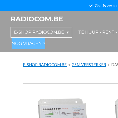
Gratis verzen
Ga
direct
RADIOCOM.BE
naar
de
E-SHOP RADIOCOM.BE
TE HUUR - RENT 
hoofdinhoud
NOG VRAGEN ?
E-SHOP RADIOCOM.BE
»
GSM VERSTERKER
»
DA