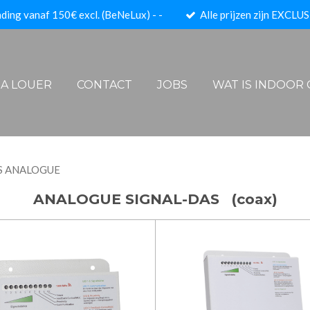
ding vanaf 150€ excl. (BeNeLux) - -
Alle prijzen zijn EXCLUS
- A LOUER
CONTACT
JOBS
WAT IS INDOOR
S ANALOGUE
ANALOGUE SIGNAL-DAS (coax)