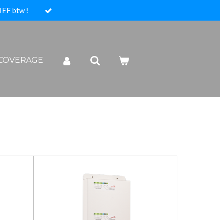
IEF btw !
 COVERAGE