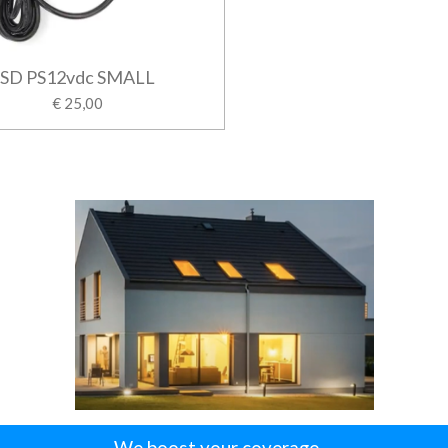
SD PS12vdc SMALL
€ 25,00
We boost your coverage....