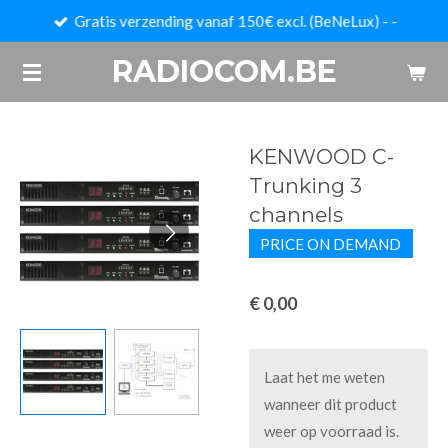
Gratis verzending vanaf 150€ excl. (BeNeLux) - -
Ga
direct
RADIOCOM.BE
naar
de
hoofdinhoud
KENWOOD C-
Trunking 3
channels
PRICE ON DEMAND
€ 0,00
Laat het me weten
wanneer dit product
weer op voorraad is.