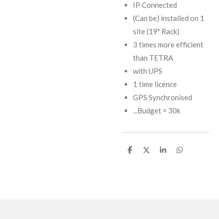
IP Connected
(Can be) installed on 1
site (19" Rack)
3 times more efficient
than TETRA
with UPS
1 time licence
GPS Synchronised
...Budget = 30k
D
D
S
D
e
e
h
e
l
e
a
l
e
l
r
e
n
e
n