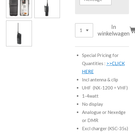
In
winkelwagen
Special Pricing for
Quantities :
>>CLICK
HERE
Incl antenna & clip
UHF (NX-1200 = VHF)
1-4watt
No display
Analogue or Nexedge
or DMR
Excl charger (KSC-35s)