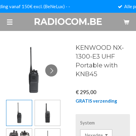
Alle prijzen zijn EXCLUSIEF btw !
Ga
direct
RADIOCOM.BE
naar
de
hoofdinhoud
KENWOOD NX-
1300-E3 UHF
Portable with
KNB45
€ 295,00
GRATIS verzending
System