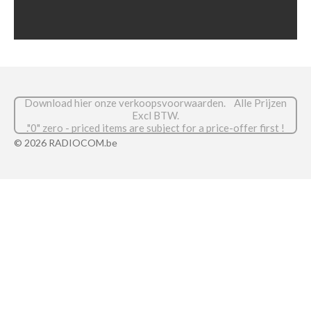
Download hier onze verkoopsvoorwaarden. Alle Prijzen
Excl BTW.
."0" zero - priced items are subject for a price-offer first !
© 2026 RADIOCOM.be