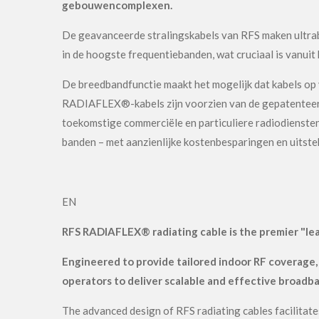
gebouwencomplexen.
De geavanceerde stralingskabels van RFS maken ultr
in de hoogste frequentiebanden, wat cruciaal is vanui
De breedbandfunctie maakt het mogelijk dat kabels o
RADIAFLEX®-kabels zijn voorzien van de gepatenteerde
toekomstige commerciële en particuliere radiodienste
banden – met aanzienlijke kostenbesparingen en uitste
EN
RFS RADIAFLEX® radiating cable is the premier "le
Engineered to provide tailored indoor RF coverage, 
operators to deliver scalable and effective broadba
The advanced design of RFS radiating cables facilitat