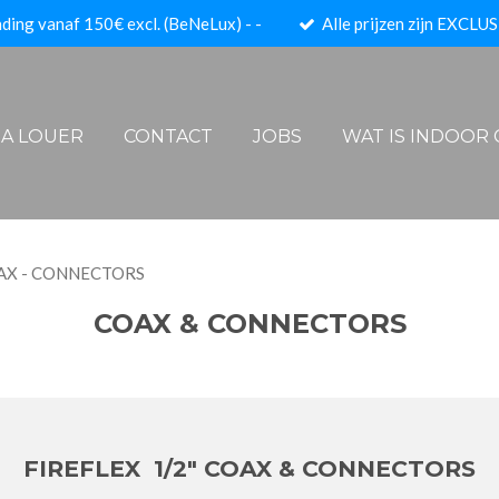
ding vanaf 150€ excl. (BeNeLux) - -
Alle prijzen zijn EXCLUS
- A LOUER
CONTACT
JOBS
WAT IS INDOOR
AX - CONNECTORS
COAX & CONNECTORS
FIREFLEX 1/2" COAX & CONNECTORS