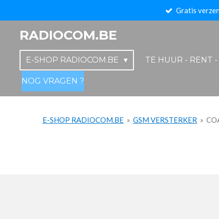
Gratis verzen
Ga
direct
RADIOCOM.BE
naar
de
E-SHOP RADIOCOM.BE
TE HUUR - RENT 
hoofdinhoud
NOG VRAGEN ?
E-SHOP RADIOCOM.BE
»
GSM VERSTERKER
»
CO