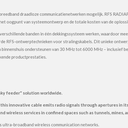
abreedband draadloze communicatienetwerken mogelijk. RFS RADIAF
t het oogpunt van systeemontwerp en de totale kosten van de oplossi
p verschillende banden in één dekkingssysteem werken, waardoor me
 RFS-ontwerptechnieken voor stralingskabels. Dit unieke ontwerp st
n binnenshuis ondersteunen van 30 MHz tot 6000 MHz – inclusief bed
kende productprestaties.
aky feeder" solution worldwide.
this innovative cable emits radio signals through apertures in i
nd wireless services in confined spaces such as tunnels, mines, 
es ultra-broadband wireless communication networks.