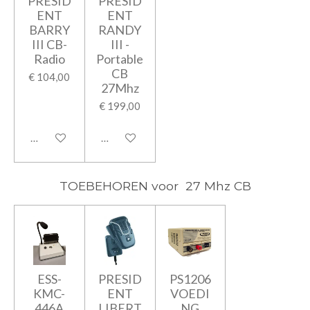
PRESID
PRESID
ENT
ENT
BARRY
RANDY
III CB-
III -
Radio
Portable
CB
€ 104,00
27Mhz
€ 199,00
In winkelwagen
In winkelwagen
TOEBEHOREN voor 27 Mhz CB
ESS-
PRESID
PS1206
KMC-
ENT
VOEDI
446A
LIBERT
NG