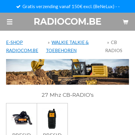
Gratis verzending vanaf 150€ excl. (BeNeLux) - -
Ga
direct
RADIOCOM.BE
naar
de
hoofdinhoud
E-SHOP
»
WALKIE TALKIE &
»
CB
RADIOCOM.BE
TOEBEHOREN
RADIOS
27 Mhz CB-RADIO's