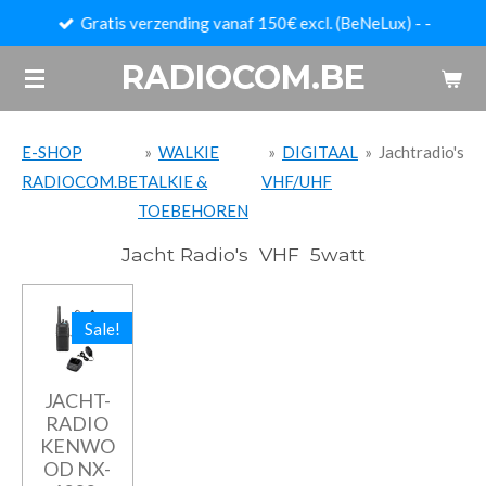
Gratis verzending vanaf 150€ excl. (BeNeLux) - -
Ga
direct
RADIOCOM.BE
naar
de
hoofdinhoud
E-SHOP
»
WALKIE
»
DIGITAAL
»
Jachtradio's
RADIOCOM.BE
TALKIE &
VHF/UHF
TOEBEHOREN
Jacht Radio's VHF 5watt
Sale!
JACHT-
RADIO
KENWO
OD NX-