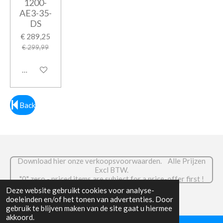
1200-
AE3-35-
DS
€ 289,25
€ 299,99
In winkelwagen
Back
Download hier onze verkoopsvoorwaarden. Alle Prijzen
Excl BTW.
."0" zero - priced items are subject for a price-offer first !
© 2026 RADIOCOM.be
Deze website gebruikt cookies voor analyse-
doeleinden en/of het tonen van advertenties. Door
gebruik te blijven maken van de site gaat u hiermee
akkoord.