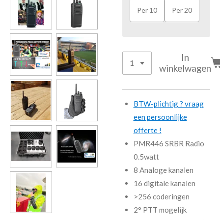
Per 10
Per 20
In
winkelwagen
BTW-plichtig ? vraag
een persoonlijke
offerte !
PMR446 SRBR Radio
0.5watt
8 Analoge kanalen
16 digitale kanalen
>256 coderingen
2° PTT mogelijk