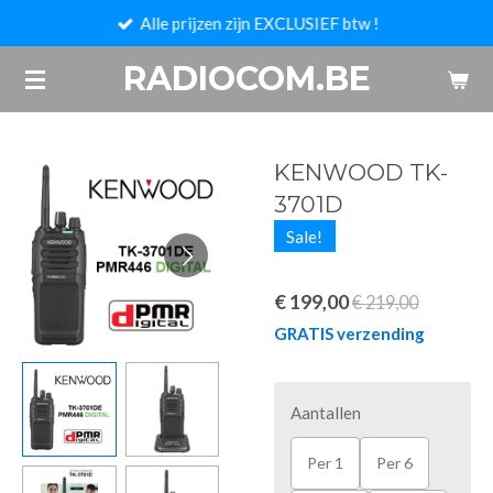
Alle prijzen zijn EXCLUSIEF btw !
Ga
direct
RADIOCOM.BE
naar
de
hoofdinhoud
KENWOOD TK-
3701D
Sale!
€ 199,00
€ 219,00
GRATIS verzending
Aantallen
Per 1
Per 6