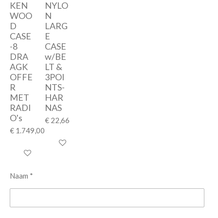
KEN
NYLO
WOO
N
D
LARG
CASE
E
-8
CASE
DRA
w/BE
AGK
LT &
OFFE
3POI
R
NTS-
MET
HAR
RADI
NAS
O's
€ 22,66
€ 1.749,00
In winkelwagen
In winkelwagen
Naam *