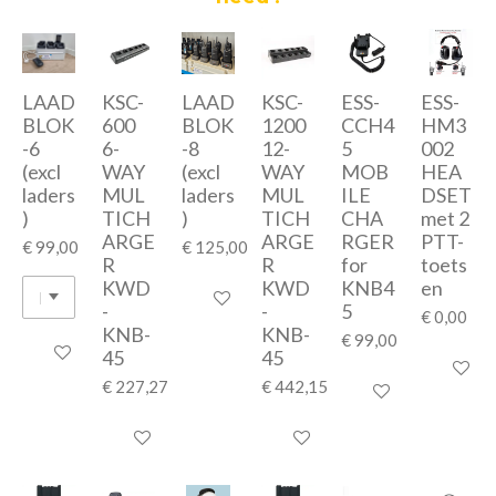
LAAD
KSC-
LAAD
KSC-
ESS-
ESS-
BLOK
600
BLOK
1200
CCH4
HM3
-6
6-
-8
12-
5
002
(excl
WAY
(excl
WAY
MOB
HEA
laders
MUL
laders
MUL
ILE
DSET
)
TICH
)
TICH
CHA
met 2
ARGE
ARGE
RGER
PTT-
€ 99,00
€ 125,00
R
R
for
toets
KWD
KWD
KNB4
en
In winkelwagen
-
-
5
€ 0,00
KNB-
KNB-
€ 99,00
In winkelwagen
45
45
In winke
€ 227,27
€ 442,15
In winkelwagen
In winkelwagen
In winkelwagen