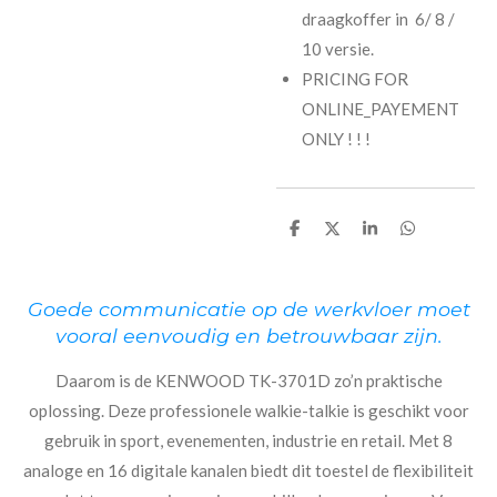
draagkoffer in 6/ 8 /
10 versie.
PRICING FOR
ONLINE_PAYEMENT
ONLY ! ! !
D
D
S
D
e
e
h
e
l
e
a
l
e
l
r
e
n
e
n
Goede communicatie op de werkvloer moet
vooral eenvoudig en betrouwbaar zijn.
Daarom is de KENWOOD TK-3701D zo’n praktische
oplossing. Deze professionele walkie-talkie is geschikt voor
gebruik in sport, evenementen, industrie en retail. Met 8
analoge en 16 digitale kanalen biedt dit toestel de flexibiliteit