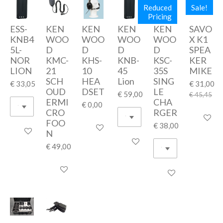
Reduced
Sale!
Pricing
ESS-
KEN
KEN
KEN
KEN
SAVO
KNB4
WOO
WOO
WOO
WOO
X K1
5L-
D
D
D
D
SPEA
NOR
KMC-
KHS-
KNB-
KSC-
KER
LION
21
10
45
35S
MIKE
SCH
HEA
Lion
SING
€ 33,05
€ 31,00
OUD
DSET
LE
€ 59,00
€ 45,45
ERMI
CHA
€ 0,00
CRO
RGER
In winke
FOO
€ 38,00
In winkelwagen
In winkelwagen
N
In winkelwagen
€ 49,00
In winkelwagen
In winkelwagen