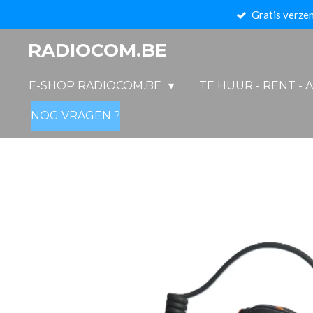
Gratis verzen
Ga
direct
RADIOCOM.BE
naar
de
E-SHOP RADIOCOM.BE
TE HUUR - RENT - 
hoofdinhoud
NOG VRAGEN ?