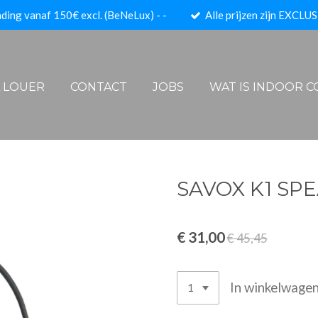
ding vanaf 150€ excl. (BeNeLux) - -
Alle prijzen zijn EXCLUS
A LOUER
CONTACT
JOBS
WAT IS INDOOR 
SAVOX K1 SP
€ 31,00
€ 45,45
In winkelwage