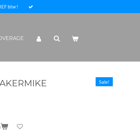
IEF btw !
COVERAGE
EAKERMIKE
Sale!
n