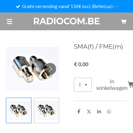
Gratis verzending vanaf 150€ excl. (BeNeLux) - -
Ga
direct
RADIOCOM.BE
naar
de
hoofdinhoud
SMA(f) / FME(m)
€ 0,00
In
winkelwagen
D
D
S
D
e
e
h
e
l
e
a
l
e
l
r
e
n
e
n