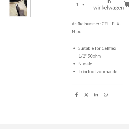
In
winkelwagen
Artikelnummer:
CELLFLX-
N-pc
Suitable for Cellflex
1/2" 50ohm
N-male
TrimTool voorhande
D
D
S
D
e
e
h
e
l
e
a
l
e
l
r
e
n
e
n