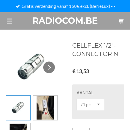
Gratis verzending vanaf 150€ excl. (BeNeLux) - -
Ga
direct
RADIOCOM.BE
naar
de
hoofdinhoud
CELLFLEX 1/2"-
CONNECTOR N
€ 13,53
AANTAL