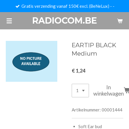
Gratis verzending vanaf 150€ excl. (BeNeLux) - -
Ga
direct
RADIOCOM.BE
naar
de
hoofdinhoud
EARTIP BLACK
Medium
€ 1,24
In
winkelwagen
Artikelnummer:
00001444
Soft Ear bud