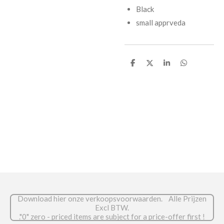
Black
small apprveda
D
D
S
D
e
e
h
e
l
e
a
l
e
l
r
e
n
e
n
Download hier onze verkoopsvoorwaarden. Alle Prijzen
Excl BTW.
."0" zero - priced items are subject for a price-offer first !