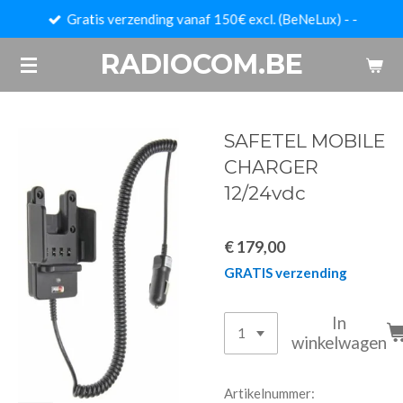
Gratis verzending vanaf 150€ excl. (BeNeLux) - -
Ga
direct
RADIOCOM.BE
naar
de
hoofdinhoud
SAFETEL MOBILE
CHARGER
12/24vdc
€ 179,00
GRATIS verzending
In
winkelwagen
Artikelnummer: