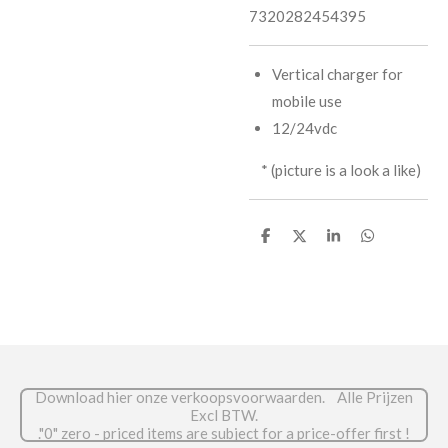
7320282454395
Vertical charger for
mobile use
12/24vdc
* (picture is a look a like)
D
D
S
D
e
e
h
e
l
e
a
l
e
l
r
e
n
e
n
Download hier onze verkoopsvoorwaarden. Alle Prijzen
Excl BTW.
."0" zero - priced items are subject for a price-offer first !