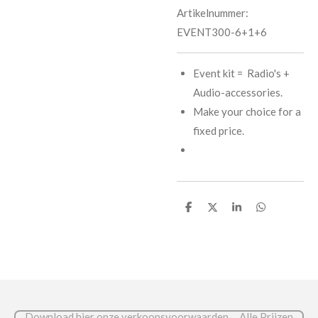
Artikelnummer:
EVENT300-6+1+6
Event kit = Radio's +
Audio-accessories.
Make your choice for a
fixed price.
D
D
S
D
e
e
h
e
l
e
a
l
e
l
r
e
n
e
n
Download hier onze verkoopsvoorwaarden. Alle Prijzen