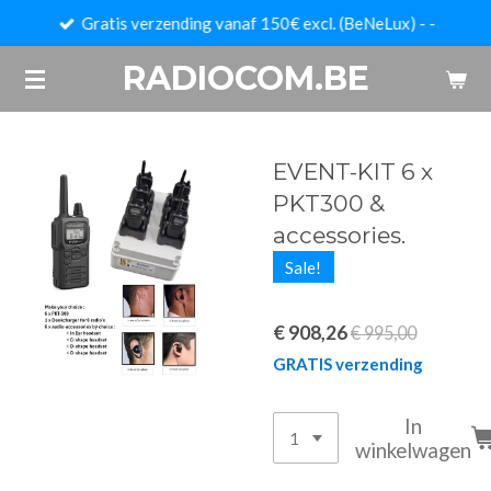
Gratis verzending vanaf 150€ excl. (BeNeLux) - -
Ga
direct
RADIOCOM.BE
naar
de
hoofdinhoud
EVENT-KIT 6 x
PKT300 &
accessories.
Sale!
€ 908,26
€ 995,00
GRATIS verzending
In
winkelwagen