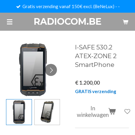
Gratis verzending vanaf 150€ excl. (BeNeLux) - -
Ga
direct
RADIOCOM.BE
naar
de
hoofdinhoud
I-SAFE 530.2
ATEX-ZONE 2
SmartPhone
€ 1.200,00
GRATIS verzending
In
winkelwagen