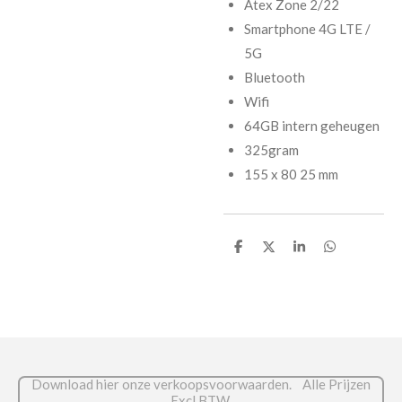
Atex Zone 2/22
Smartphone 4G LTE /
5G
Bluetooth
Wifi
64GB intern geheugen
325gram
155 x 80 25 mm
D
D
S
D
e
e
h
e
l
e
a
l
e
l
r
e
n
e
n
Download hier onze verkoopsvoorwaarden. Alle Prijzen
Excl BTW.