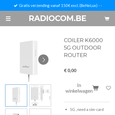
Gratis verzending vanaf 150€ excl. (BeNeLux) - -
Ga
direct
RADIOCOM.BE
naar
de
hoofdinhoud
COILER K6000
5G OUTDOOR
ROUTER
€ 0,00
In
winkelwagen
5G , need a sim-card