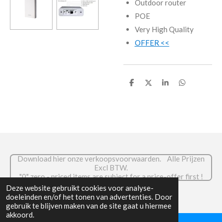
Outdoor router
POE
Very High Quality
OFFER <<
D
D
S
D
e
e
h
e
l
e
a
l
e
l
r
e
n
e
n
Download hier onze verkoopsvoorwaarden. Alle Prijzen
Excl BTW.
."0" zero - priced items are subject for a price-offer first !
© 2026 RADIOCOM.be
Deze website gebruikt cookies voor analyse-
doeleinden en/of het tonen van advertenties. Door
gebruik te blijven maken van de site gaat u hiermee
akkoord.