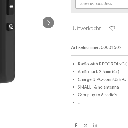
Uitverkocht
Artikelnummer:
00001509
Radio with RECORDING (up
Audio-jack 3.5mm (4c)
Charge & PC-conn USB-C
SMALL , & no antenna
Group up to 6 radio's
...
D
D
S