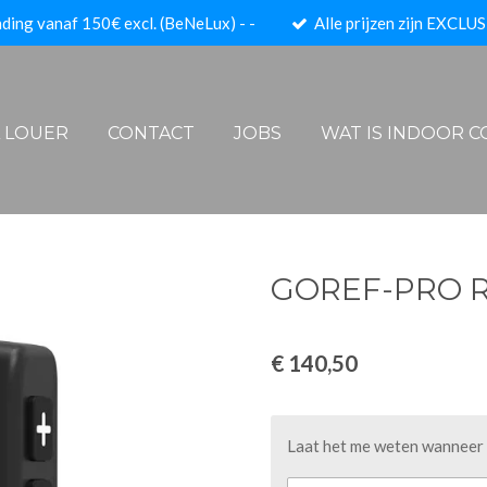
ding vanaf 150€ excl. (BeNeLux) - -
Alle prijzen zijn EXCLUS
A LOUER
CONTACT
JOBS
WAT IS INDOOR 
GOREF-PRO R
€ 140,50
Laat het me weten wanneer d