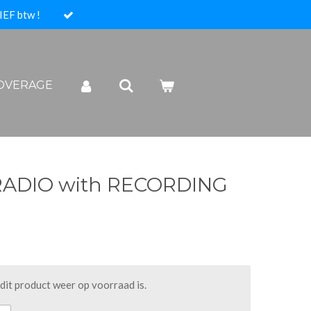
IEF btw !
COVERAGE
ADIO with RECORDING
it product weer op voorraad is.