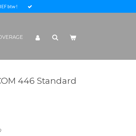
IEF btw !
COVERAGE
COM 446 Standard