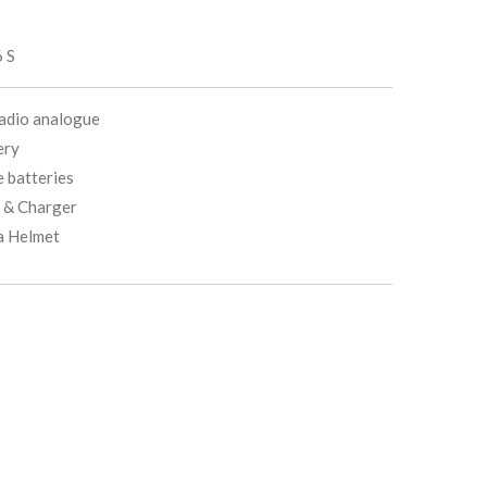
 S
dio analogue
ery
 batteries
 & Charger
a Helmet