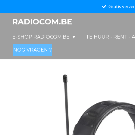
Gratis verzen
Ga
direct
RADIOCOM.BE
naar
de
E-SHOP RADIOCOM.BE
TE HUUR - RENT - 
hoofdinhoud
NOG VRAGEN ?