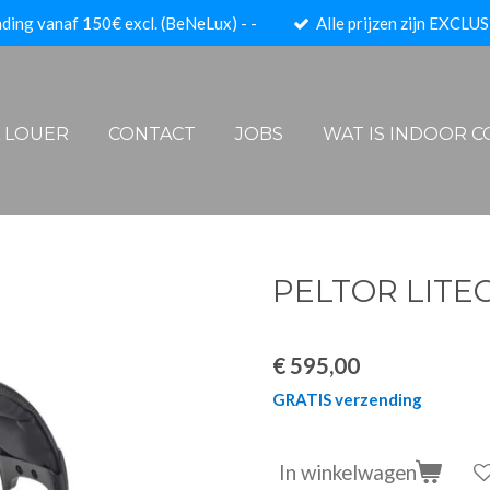
ding vanaf 150€ excl. (BeNeLux) - -
Alle prijzen zijn EXCLUS
A LOUER
CONTACT
JOBS
WAT IS INDOOR 
PELTOR LITE
€ 595,00
GRATIS verzending
In winkelwagen