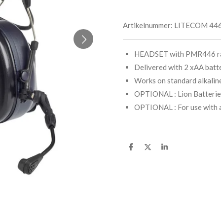
Artikelnummer:
LITECOM 446
HEADSET with PMR446 ra
Delivered with 2 xAA batt
Works on standard alkaline
OPTIONAL : Lion Batterie
OPTIONAL : For use with 
D
D
S
e
e
h
l
e
a
e
l
r
n
e