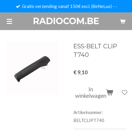
Gratis verzending vanaf 150€ excl. (BeNeLux) - -
Ga
direct
RADIOCOM.BE
naar
de
hoofdinhoud
ESS-BELT CLIP
T740
€ 9,10
In
winkelwagen
Artikelnummer:
BELTCLIPT740