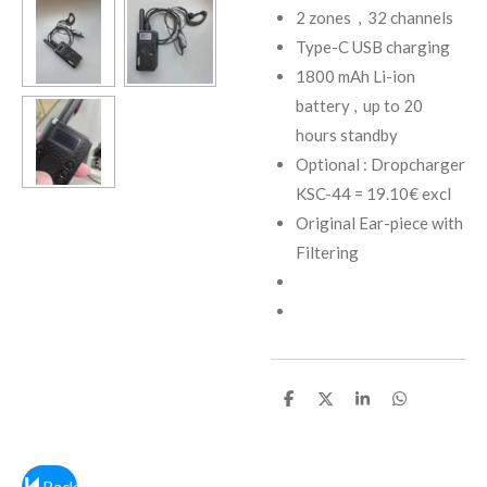
2 zones , 32 channels
Type-C USB charging
1800 mAh Li-ion
battery , up to 20
hours standby
Optional : Dropcharger
KSC-44 = 19.10€ excl
Original Ear-piece with
Filtering
D
D
S
D
e
e
h
e
l
e
a
l
e
l
r
e
n
e
n
Back