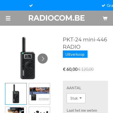
Gratis verzending vanaf 150€ excl. (BeNeLu
Ga
direct
RADIOCOM.BE
naar
de
hoofdinhoud
PKT-24 mini-446
RADIO
Uitverkoop
€ 60,00
€ 120,00
AANTAL
Laat het me weten