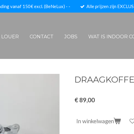
ding vanaf 150€ excl. (BeNeLux) - -
Alle prijzen zijn EXCLUS
A LOUER
CONTACT
JOBS
WAT IS INDOOR 
DRAAGKOFFE
€ 89,00
In winkelwagen