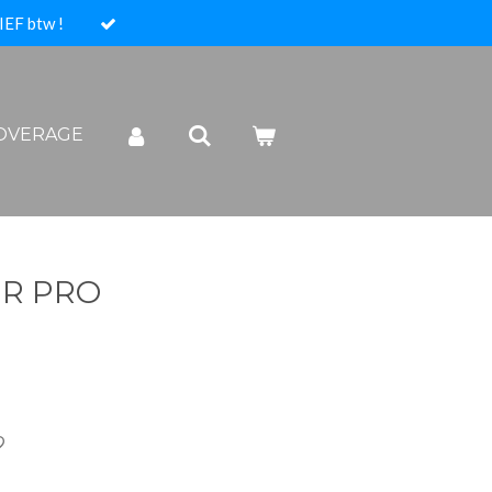
IEF btw !
COVERAGE
R PRO