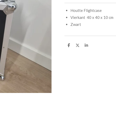
Houtte Flightcase
Vierkant 40 x 40 x 10 cm
Zwart
D
D
S
e
e
h
l
e
a
e
l
r
n
e