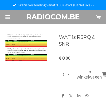
Gratis verzending vanaf 150€ excl. (BeNeLux) - -
Ga
direct
RADIOCOM.BE
naar
de
hoofdinhoud
WAT is RSRQ &
SNR
€ 0,00
In
winkelwagen
D
D
S
D
e
e
h
e
l
e
a
l