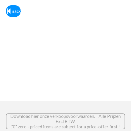
e
l
r
e
n
e
n
Back
Download hier onze verkoopsvoorwaarden. Alle Prijzen
Excl BTW.
."0" zero - priced items are subject for a price-offer first !