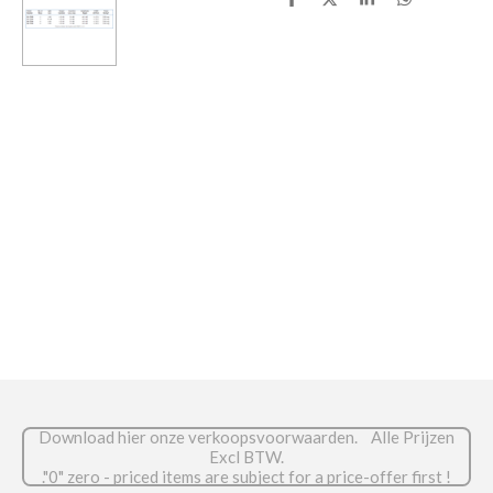
D
D
S
D
e
e
h
e
l
e
a
l
e
l
r
e
n
e
n
Download hier onze verkoopsvoorwaarden. Alle Prijzen
Excl BTW.
."0" zero - priced items are subject for a price-offer first !