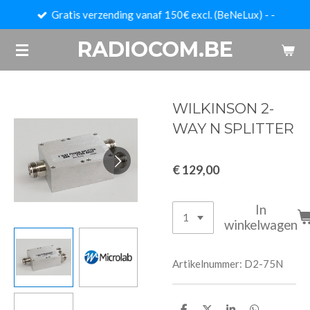
Gratis verzending vanaf 150€ excl. (BeNeLux) - -
Ga
direct
RADIOCOM.BE
naar
de
hoofdinhoud
WILKINSON 2-
WAY N SPLITTER
€ 129,00
In
winkelwagen
Artikelnummer:
D2-75N