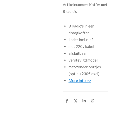
Artikelnummer:
Koffer met
8 radio's
8 Radio's in een
draagkoffer
Lader inclusief
met 220v kabel
afsluitbaar
verstevigd model
met/zonder oortjes
(optie +230€ excl)
More Info >>
D
D
S
D
e
e
h
e
l
e
a
l