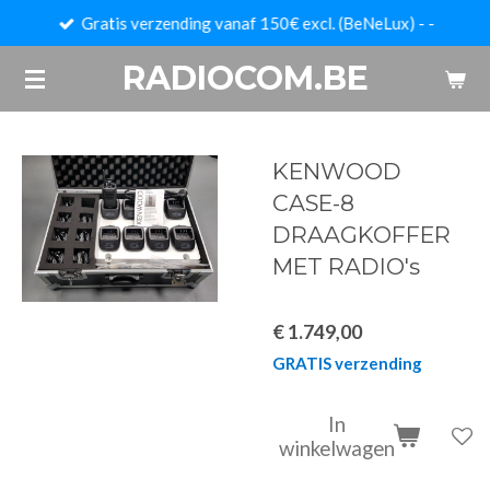
Gratis verzending vanaf 150€ excl. (BeNeLux) - -
Ga
direct
RADIOCOM.BE
naar
de
hoofdinhoud
KENWOOD
CASE-8
DRAAGKOFFER
MET RADIO's
€ 1.749,00
GRATIS verzending
In
winkelwagen