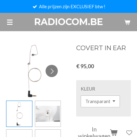
Alle prijzen zijn EXCLUSIEF btw !
Ga
direct
RADIOCOM.BE
naar
de
hoofdinhoud
COVERT IN EAR
€ 95,00
KLEUR
In
winkelwagen