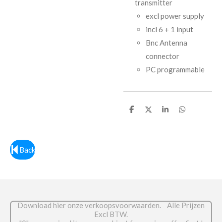
transmitter
excl power supply
incl 6 + 1 input
Bnc Antenna
connector
PC programmable
D
D
S
D
e
e
h
e
l
e
a
l
e
l
r
e
n
e
n
Back
Download hier onze verkoopsvoorwaarden. Alle Prijzen
Excl BTW.