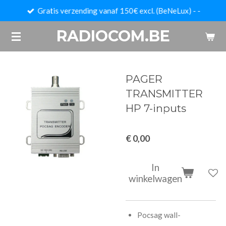
Gratis verzending vanaf 150€ excl. (BeNeLux) - -
Ga
direct
RADIOCOM.BE
naar
de
hoofdinhoud
PAGER
TRANSMITTER
HP 7-inputs
€ 0,00
In
winkelwagen
Pocsag wall-