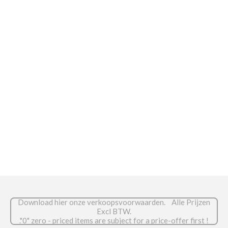
e
e
h
e
l
e
a
l
e
l
r
e
n
e
n
Download hier onze verkoopsvoorwaarden. Alle Prijzen
Excl BTW.
."0" zero - priced items are subject for a price-offer first !