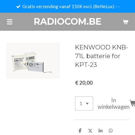
Gratis verzending vanaf 150€ excl. (BeNeLux) - -
Ga
direct
RADIOCOM.BE
naar
de
hoofdinhoud
KENWOOD KNB-
71L batterie for
KPT-23
€ 20,00
In
winkelwagen
D
D
S
D