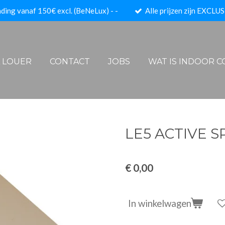
ding vanaf 150€ excl. (BeNeLux) - -
Alle prijzen zijn EXCLUS
A LOUER
CONTACT
JOBS
WAT IS INDOOR 
LE5 ACTIVE S
€ 0,00
In winkelwagen