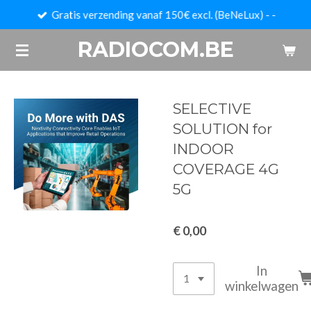
Gratis verzending vanaf 150€ excl. (BeNeLux) - -
Ga
direct
RADIOCOM.BE
naar
de
hoofdinhoud
SELECTIVE
SOLUTION for
INDOOR
COVERAGE 4G
5G
€ 0,00
In
winkelwagen