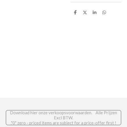
D
D
S
D
e
e
h
e
l
e
a
l
e
l
r
e
n
e
n
Download hier onze verkoopsvoorwaarden. Alle Prijzen
Excl BTW.
."0" zero - priced items are subject for a price-offer first !