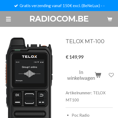
Gratis verzending vanaf 150€ excl. (BeNeLux) - -
Ga
direct
RADIOCOM.BE
naar
de
hoofdinhoud
TELOX MT-100
€ 149,99
In
winkelwagen
Artikelnummer:
TELOX
MT100
Poc Radio