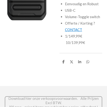
Eenvoudig en Robust
USB-C
Volume-Toggle switch
Offerte / Korting ?
CONTACT
1/149,99€
10/139,99€
D
D
S
D
e
e
h
e
l
e
a
l
e
l
r
e
n
e
n
Download hier onze verkoopsvoorwaarden. Alle Prijzen
Excl BTW.