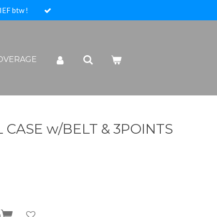
IEF btw !
COVERAGE
 CASE w/BELT & 3POINTS
n