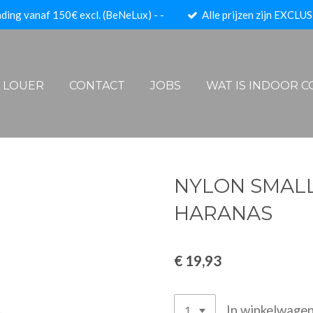
ding vanaf 150€ excl. (BeNeLux) - -
Alle prijzen zijn EXCLUS
A LOUER
CONTACT
JOBS
WAT IS INDOOR 
NYLON SMALL
HARANAS
€ 19,93
In winkelwage