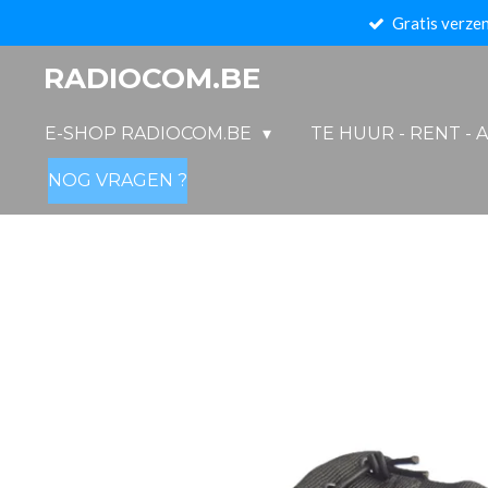
Gratis verzen
Ga
direct
RADIOCOM.BE
naar
de
E-SHOP RADIOCOM.BE
TE HUUR - RENT - 
hoofdinhoud
NOG VRAGEN ?