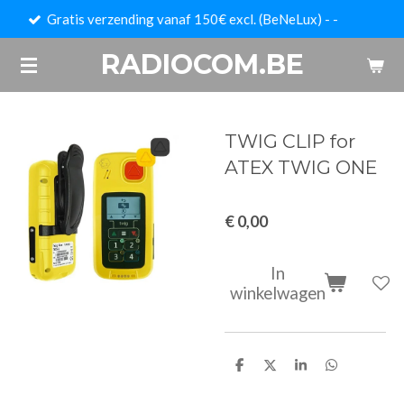
erzending vanaf 150€ excl. (BeNeLux) - -
Ga
direct
RADIOCOM.BE
naar
de
hoofdinhoud
TWIG CLIP for
ATEX TWIG ONE
€ 0,00
In
winkelwagen
D
D
S
D
e
e
h
e
l
e
a
l