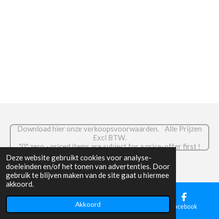
e
l
r
e
n
e
n
Download hier onze verkoopsvoorwaarden. Alle Prijzen
Excl BTW.
."0" zero - priced items are subject for a price-offer first !
© 2026 RADIOCOM.be
Deze website gebruikt cookies voor analyse-
doeleinden en/of het tonen van advertenties. Door
gebruik te blijven maken van de site gaat u hiermee
akkoord.
Akkoord
E-mailadres
Telefoonnummer
Facebook