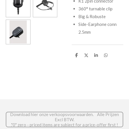
K1 2pin connector
360° turnable clip
Big & Robuste
Side-Earphone conn
2.5mm
D
D
S
D
e
e
h
e
l
e
a
l
e
l
r
e
n
e
n
Download hier onze verkoopsvoorwaarden. Alle Prijzen
Excl BTW.
."0" zero - priced items are subject for a price-offer first !