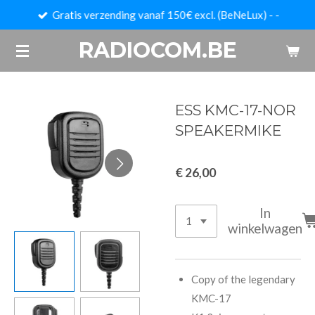
Gratis verzending vanaf 150€ excl. (BeNeLux) - -
Ga
direct
RADIOCOM.BE
naar
de
hoofdinhoud
ESS KMC-17-NOR
SPEAKERMIKE
€ 26,00
In
winkelwagen
Copy of the legendary
KMC-17