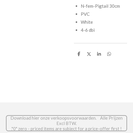
N-fem-Pigtail 30cm
PVC
White
4-6 dbi
D
D
S
D
e
e
h
e
l
e
a
l
e
l
r
e
n
e
n
Download hier onze verkoopsvoorwaarden. Alle Prijzen
Excl BTW.
."0" zero - priced items are subject for a price-offer first !