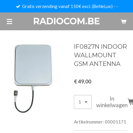
Gratis verzending vanaf 150€ excl. (BeNeLux) - -
Ga
direct
RADIOCOM.BE
naar
de
hoofdinhoud
IF0827N INDOOR
WALLMOUNT
GSM ANTENNA
€ 49,00
In
winkelwagen
Artikelnummer:
00001171