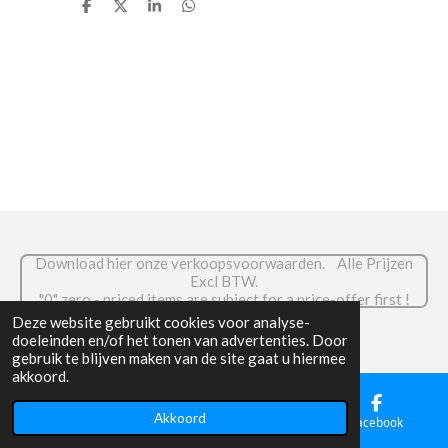
D
D
S
D
e
e
h
e
l
e
a
l
e
l
r
e
n
e
n
Download hier onze verkoopsvoorwaarden. Alle Prijzen
Excl BTW.
."0" zero - priced items are subject for a price-offer first !
© 2026 RADIOCOM.be
Deze website gebruikt cookies voor analyse-
doeleinden en/of het tonen van advertenties. Door
gebruik te blijven maken van de site gaat u hiermee
akkoord.
Akkoord
E-mailadres
Telefoonnummer
Facebook