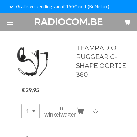
erzending vanaf 150€ excl. (BeNeLux) - -
Ga
direct
RADIOCOM.BE
naar
de
hoofdinhoud
TEAMRADIO
RUGGEAR G-
SHAPE OORTJE
360
€ 29,95
In
winkelwagen