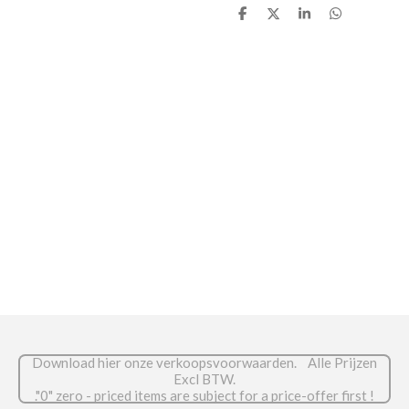
D
D
S
D
e
e
h
e
l
e
a
l
e
l
r
e
n
e
n
Download hier onze verkoopsvoorwaarden. Alle Prijzen
Excl BTW.
."0" zero - priced items are subject for a price-offer first !