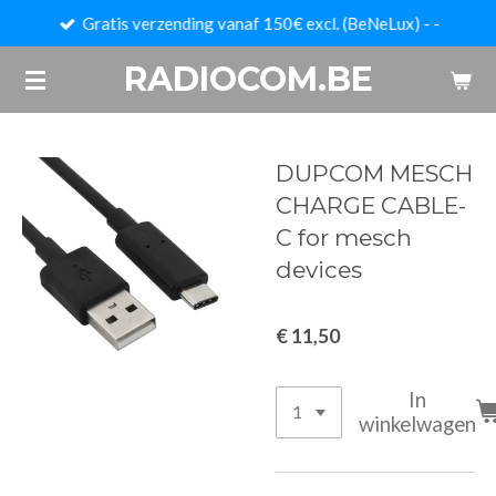
Gratis verzending vanaf 150€ excl. (BeNeLux) - -
Ga
direct
RADIOCOM.BE
naar
de
hoofdinhoud
DUPCOM MESCH
CHARGE CABLE-
C for mesch
devices
€ 11,50
In
winkelwagen