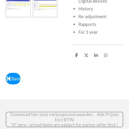
Digital devices
History
Re-adjustment
Rapports
For 1 year
D
D
S
D
e
e
h
e
l
e
a
l
e
l
r
e
n
e
n
Back
Download hier onze verkoopsvoorwaarden. Alle Prijzen
Excl BTW.
."0" zero - priced items are subject for a price-offer first !