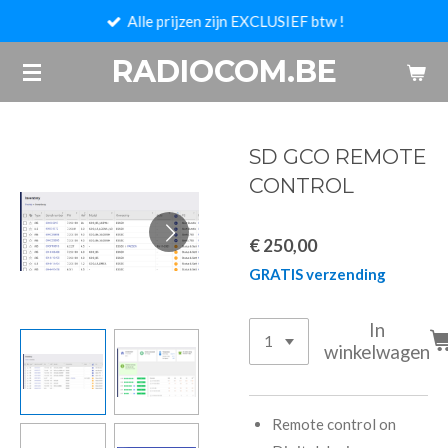
Alle prijzen zijn EXCLUSIEF btw !
Ga
direct
RADIOCOM.BE
naar
de
hoofdinhoud
SD GCO REMOTE
CONTROL
€ 250,00
GRATIS verzending
In
winkelwagen
Remote control on