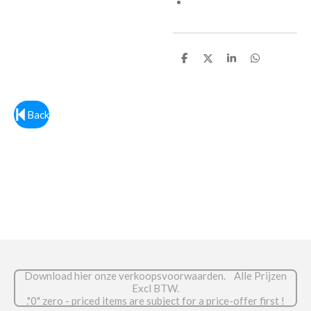
D
D
S
D
e
e
h
e
l
e
a
l
e
l
r
e
n
e
n
Back
Download hier onze verkoopsvoorwaarden. Alle Prijzen
Excl BTW.
."0" zero - priced items are subject for a price-offer first !