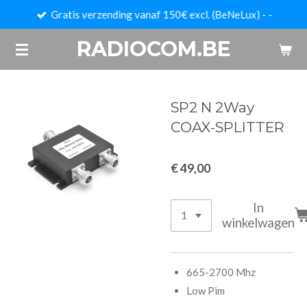
Gratis verzending vanaf 150€ excl. (BeNeLux) - -
Ga
direct
RADIOCOM.BE
naar
de
hoofdinhoud
SP2 N 2Way
COAX-SPLITTER
€ 49,00
In
winkelwagen
665-2700 Mhz
Low Pim