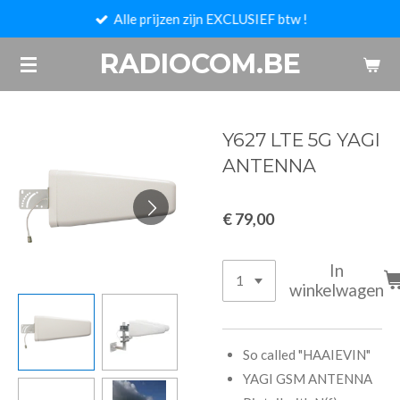
Alle prijzen zijn EXCLUSIEF btw !
Ga
direct
RADIOCOM.BE
naar
de
hoofdinhoud
Y627 LTE 5G YAGI
ANTENNA
€ 79,00
In
winkelwagen
So called "HAAIEVIN"
YAGI GSM ANTENNA