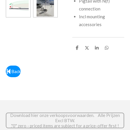
Pigtail with N(f)
connection
Incl mounting
accessories
D
D
S
D
e
e
h
e
l
e
a
l
e
l
r
e
n
e
n
Back
Download hier onze verkoopsvoorwaarden. Alle Prijzen
Excl BTW.
."0" zero - priced items are subject for a price-offer first !