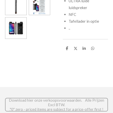
ULTRA luide
luidspreker
NFC
Tafellader in optie
..
D
D
S
D
e
e
h
e
l
e
a
l
e
l
r
e
n
e
n
Download hier onze verkoopsvoorwaarden. Alle Prijzen
Excl BTW.
."0" zero - priced items are subject for a price-offer first !