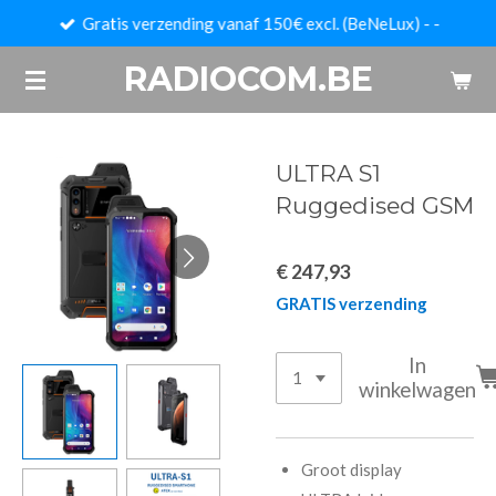
Gratis verzending vanaf 150€ excl. (BeNeLux) - -
Ga
direct
RADIOCOM.BE
naar
de
hoofdinhoud
ULTRA S1
Ruggedised GSM
€ 247,93
GRATIS verzending
In
winkelwagen
Groot display