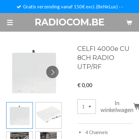
Gratis verzending vanaf 150€ excl. (BeNeLux) - -
Ga
direct
RADIOCOM.BE
naar
de
hoofdinhoud
CELFI 4000e CU
8CH RADIO
UTP/RF
€ 0,00
In
winkelwagen
4 Channels