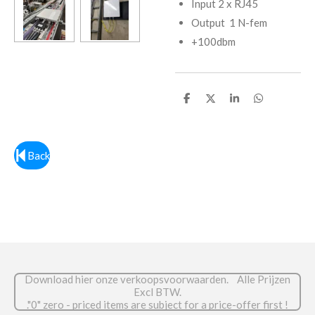
Input 2 x RJ45
Output 1 N-fem
+100dbm
D
D
S
D
e
e
h
e
l
e
a
l
e
l
r
e
n
e
n
Back
Download hier onze verkoopsvoorwaarden. Alle Prijzen
Excl BTW.
."0" zero - priced items are subject for a price-offer first !