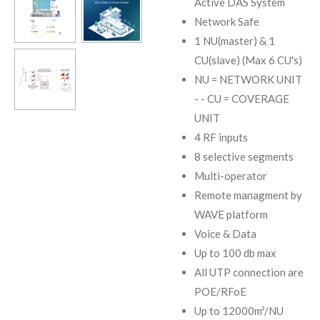
Active DAS System
Network Safe
1 NU(master) & 1
CU(slave) (Max 6 CU's)
NU = NETWORK UNIT
- - CU = COVERAGE
UNIT
4 RF inputs
8 selective segments
Multi-operator
Remote managment by
WAVE platform
Voice & Data
Up to 100 db max
All UTP connection are
POE/RFoE
Up to 12000m²/NU