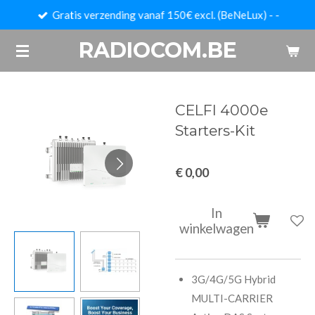
Gratis verzending vanaf 150€ excl. (BeNeLux) - -
Ga
direct
RADIOCOM.BE
naar
de
hoofdinhoud
CELFI 4000e
Starters-Kit
€ 0,00
In
winkelwagen
3G/4G/5G Hybrid
MULTI-CARRIER