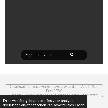
Download hier onze verkoopsvoorwaarden. Alle Prijzen
Excl BTW.
."0" zero - priced items are subject for a price-offer first !
© 2026 RADIOCOM.be
Deze website gebruikt cookies voor analyse-
doeleinden en/of het tonen van advertenties. Door