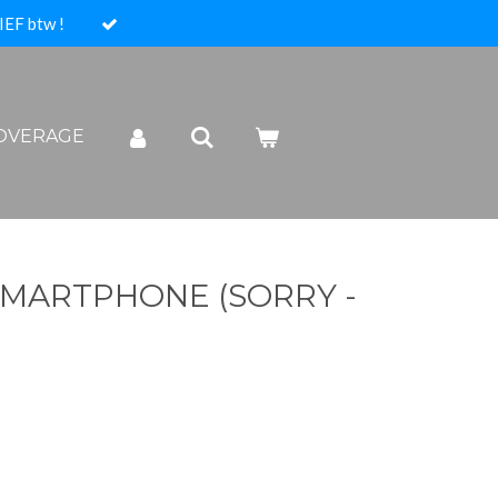
IEF btw !
COVERAGE
SMARTPHONE (SORRY -
)