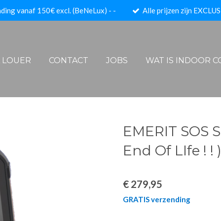
ding vanaf 150€ excl. (BeNeLux) - -
Alle prijzen zijn EXCLUS
A LOUER
CONTACT
JOBS
WAT IS INDOOR 
EMERIT SOS 
End Of LIfe ! ! 
€ 279,95
GRATIS verzending