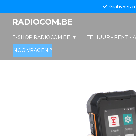
Gratis verzen
Ga
direct
RADIOCOM.BE
naar
de
E-SHOP RADIOCOM.BE
TE HUUR - RENT - 
hoofdinhoud
NOG VRAGEN ?