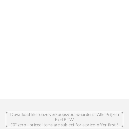
e
e
h
e
l
e
a
l
e
l
r
e
n
e
n
Download hier onze verkoopsvoorwaarden. Alle Prijzen
Excl BTW.
."0" zero - priced items are subject for a price-offer first !