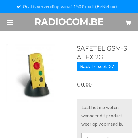
Gratis verzending vanaf 150€ excl. (BeNeLux) - -
Ga
direct
RADIOCOM.BE
naar
de
hoofdinhoud
SAFETEL GSM-S
ATEX 2G
Back +/- sept '27
€ 0,00
Laat het me weten
wanneer dit product
weer op voorraad is.