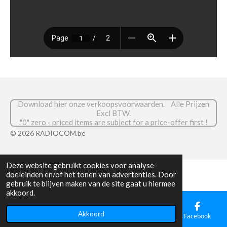
Download hier onze verkoopsvoorwaarden. Alle Prijzen
Excl BTW.
."0" zero - priced items are subject for a price-offer first !
© 2026 RADIOCOM.be
Deze website gebruikt cookies voor analyse-
doeleinden en/of het tonen van advertenties. Door
gebruik te blijven maken van de site gaat u hiermee
akkoord.
Akkoord
E-mailadres
Telefoonnummer
Facebook