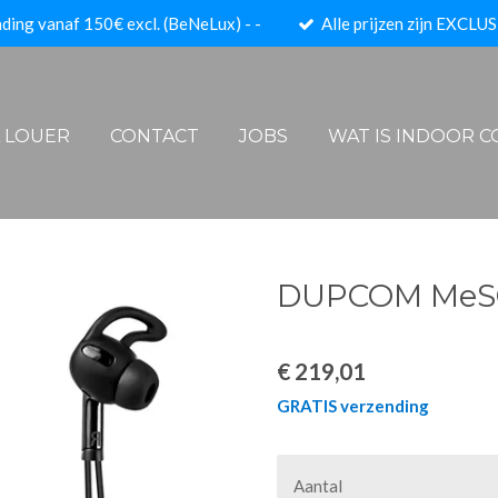
ding vanaf 150€ excl. (BeNeLux) - -
Alle prijzen zijn EXCLUS
A LOUER
CONTACT
JOBS
WAT IS INDOOR 
DUPCOM MeS
€ 219,01
GRATIS verzending
Aantal