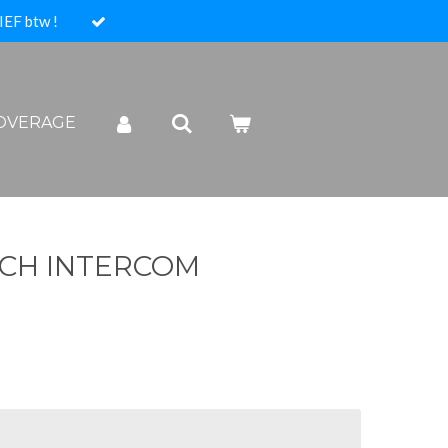
IEF btw !
COVERAGE
CH INTERCOM