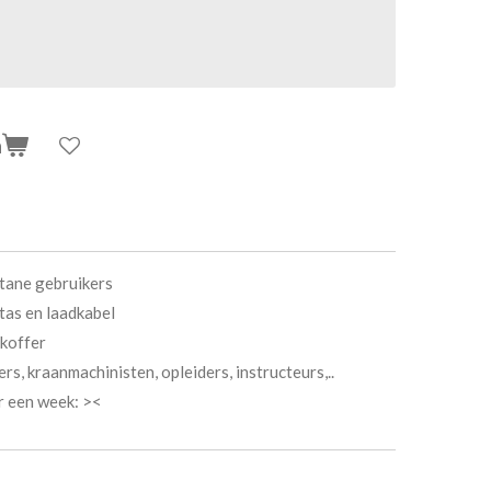
n
ltane gebruikers
tas en laadkabel
gkoffer
s, kraanmachinisten, opleiders, instructeurs,..
 een week: ><