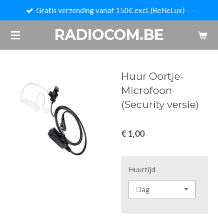
Gratis verzending vanaf 150€ excl. (BeNeLux) - -
Ga
direct
RADIOCOM.BE
naar
de
hoofdinhoud
Huur Oortje-
Microfoon
(Security versie)
€ 1,00
Huurtijd