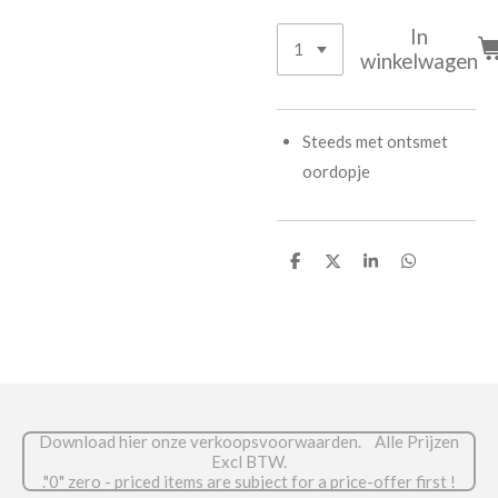
In
winkelwagen
Steeds met ontsmet
oordopje
D
D
S
D
e
e
h
e
l
e
a
l
e
l
r
e
n
e
n
Download hier onze verkoopsvoorwaarden. Alle Prijzen
Excl BTW.
."0" zero - priced items are subject for a price-offer first !