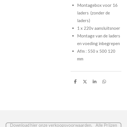
Montagebox voor 16
laders (zonder de
laders)
1 x 220v aansluitsnoer
Montage van de laders
en voeding inbegrepen
Afm : 550 x 500 120
mm
D
D
S
D
e
e
h
e
l
e
a
l
e
l
r
e
n
e
n
Download hier onze verkoopsvoorwaarden. Alle Prijzen