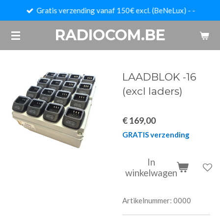
Gratis verzending vanaf 150€ excl. (BeNeLux) - -
Ga
direct
RADIOCOM.BE
naar
de
hoofdinhoud
LAADBLOK -16
(excl laders)
€ 169,00
GRATIS verzending
In
winkelwagen
Artikelnummer:
0000