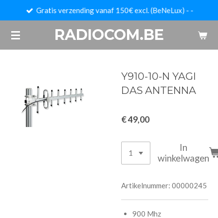
Gratis verzending vanaf 150€ excl. (BeNeLux) - -
Ga
direct
RADIOCOM.BE
naar
de
hoofdinhoud
Y910-10-N YAGI
DAS ANTENNA
€ 49,00
In
winkelwagen
Artikelnummer:
00000245
900 Mhz