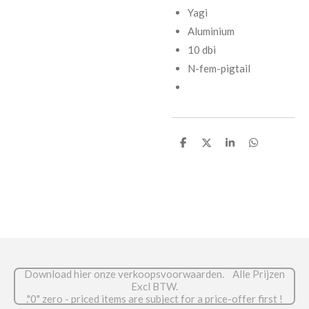
Yagi
Aluminium
10 dbi
N-fem-pigtail
D
D
S
D
e
e
h
e
l
e
a
l
e
l
r
e
n
e
n
Download hier onze verkoopsvoorwaarden. Alle Prijzen
Excl BTW.
."0" zero - priced items are subject for a price-offer first !