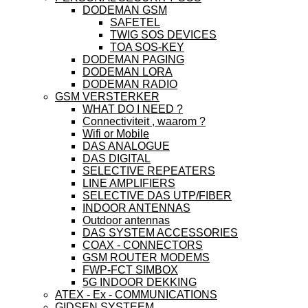
DODEMAN GSM
SAFETEL
TWIG SOS DEVICES
TOA SOS-KEY
DODEMAN PAGING
DODEMAN LORA
DODEMAN RADIO
GSM VERSTERKER
WHAT DO I NEED ?
Connectiviteit , waarom ?
Wifi or Mobile
DAS ANALOGUE
DAS DIGITAL
SELECTIVE REPEATERS
LINE AMPLIFIERS
SELECTIVE DAS UTP/FIBER
INDOOR ANTENNAS
Outdoor antennas
DAS SYSTEM ACCESSORIES
COAX - CONNECTORS
GSM ROUTER MODEMS
FWP-FCT SIMBOX
5G INDOOR DEKKING
ATEX - Ex - COMMUNICATIONS
GIDSEN SYSTEEM