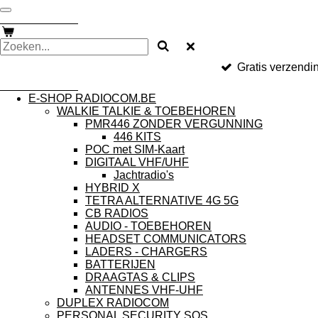
Ga
RADIOCOM.be
direct
naar
de
hoofdinhoud
Gratis verzendi
RADIOCOM.be
E-SHOP RADIOCOM.BE
WALKIE TALKIE & TOEBEHOREN
PMR446 ZONDER VERGUNNING
446 KITS
POC met SIM-Kaart
DIGITAAL VHF/UHF
Jachtradio's
HYBRID X
TETRA ALTERNATIVE 4G 5G
CB RADIOS
AUDIO - TOEBEHOREN
HEADSET COMMUNICATORS
LADERS - CHARGERS
BATTERIJEN
DRAAGTAS & CLIPS
ANTENNES VHF-UHF
DUPLEX RADIOCOM
PERSONAL SECURITY SOS